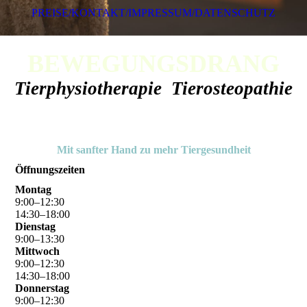
PREISE/KONTAKT/IMPRESSUM/DATENSCHUTZ
BEWEGUNGSDRANG
Tierphysiotherapie Tierosteopathie
Mit sanfter Hand zu mehr Tiergesundheit
Öffnungszeiten
Montag
9
:
00
–
12
:
30
14
:
30
–
18
:
00
Dienstag
9
:
00
–
13
:
30
Mittwoch
9
:
00
–
12
:
30
14
:
30
–
18
:
00
Donnerstag
9
:
00
–
12
:
30