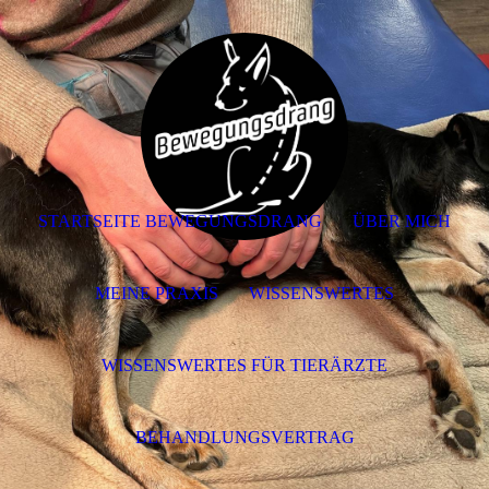
STARTSEITE BEWEGUNGSDRANG
ÜBER MICH
MEINE PRAXIS
WISSENSWERTES
WISSENSWERTES FÜR TIERÄRZTE
BEHANDLUNGSVERTRAG