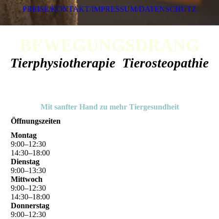
PREISE/KONTAKT/IMPRESSUM/DATENSCHUTZ
BEWEGUNGSDRANG
Tierphysiotherapie Tierosteopathie
Mit sanfter Hand zu mehr Tiergesundheit
Öffnungszeiten
Montag
9
:
00
–
12
:
30
14
:
30
–
18
:
00
Dienstag
9
:
00
–
13
:
30
Mittwoch
9
:
00
–
12
:
30
14
:
30
–
18
:
00
Donnerstag
9
:
00
–
12
:
30