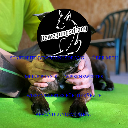
STARTSEITE BEWEGUNGSDRANG
ÜBER MICH
MEINE PRAXIS
WISSENSWERTES
WISSENSWERTES FÜR TIERÄRZTE
BEHANDLUNGSVERTRAG